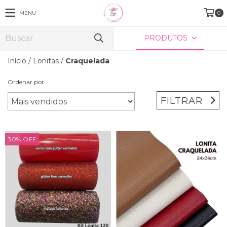
MENU
0
PRODUTOS
Início
/
Lonitas
/
Craquelada
Ordenar por
FILTRAR
30
%
OFF