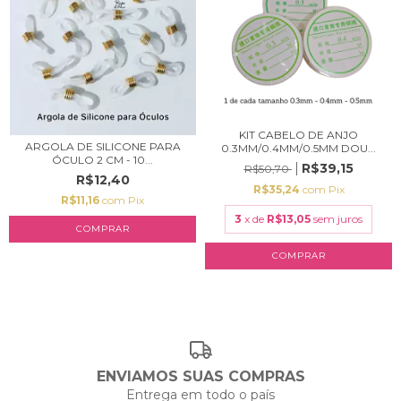
KIT CABELO DE ANJO
ARGOLA DE SILICONE PARA
0.3MM/0.4MM/0.5MM DOU...
ÓCULO 2 CM - 10...
R$39,15
R$50,70
R$12,40
R$35,24
com
Pix
R$11,16
com
Pix
3
x de
R$13,05
sem juros
COMPRAR
ENVIAMOS SUAS COMPRAS
Entrega em todo o país