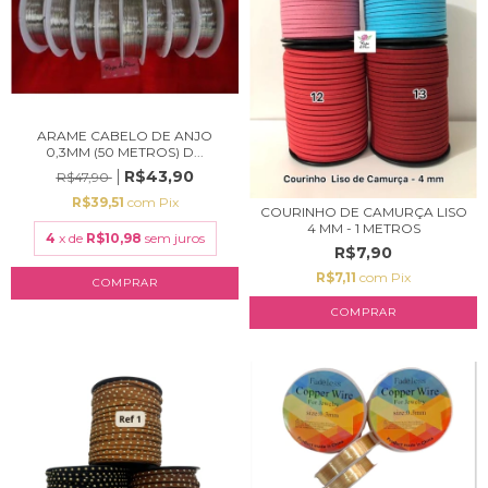
ARAME CABELO DE ANJO
0,3MM (50 METROS) D...
R$43,90
R$47,90
R$39,51
com
Pix
COURINHO DE CAMURÇA LISO
4 MM - 1 METROS
4
x de
R$10,98
sem juros
R$7,90
R$7,11
com
Pix
COMPRAR
COMPRAR