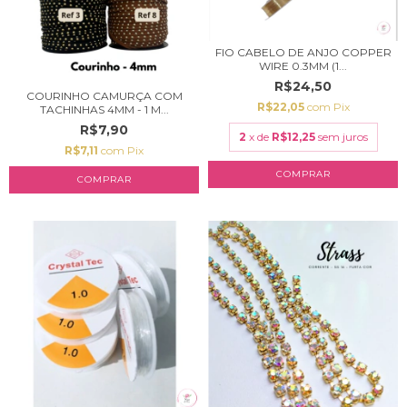
FIO CABELO DE ANJO COPPER
WIRE 0.3MM (1...
R$24,50
COURINHO CAMURÇA COM
R$22,05
com
Pix
TACHINHAS 4MM - 1 M...
R$7,90
2
x de
R$12,25
sem juros
R$7,11
com
Pix
COMPRAR
COMPRAR