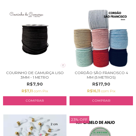
COURINHO DE CAMURÇA LISO
CORDÃO SÃO FRANCISCO 4
3MM - 1 METRO
MM (5 METROS)
R$7,90
R$17,90
R$7,11
com
Pix
R$16,11
com
Pix
COMPRAR
23
%
OFF