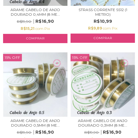
ARAME CABELO DE ANJO
STRASS CORRENTE SS12 (1
DOURADO 0,4MM (8 ME...
METRO)
R$16,90
R$10,99
R$19,90
R$9,89
com
Pix
R$15,21
com
Pix
COMPRAR
15
%
OFF
15
%
OFF
ARAME CABELO DE ANJO
ARAME CABELO DE ANJO
DOURADO 0,5MM (8 ME...
DOURADO 0,3MM (8 ME...
R$16,90
R$16,90
R$19,90
R$19,90