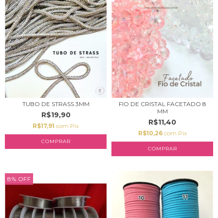
TUBO DE STRASS 3MM
FIO DE CRISTAL FACETADO 8
MM
R$19,90
R$11,40
R$17,91
com
Pix
R$10,26
com
Pix
COMPRAR
COMPRAR
8
%
OFF