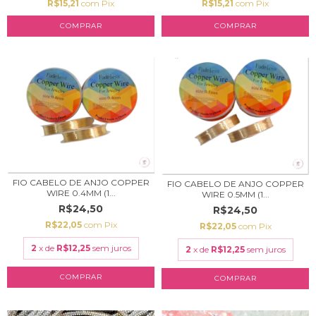
R$15,21
com
Pix
R$15,21
com
Pix
FIO CABELO DE ANJO COPPER
FIO CABELO DE ANJO COPPER
WIRE 0.4MM (1...
WIRE 0.5MM (1...
R$24,50
R$24,50
R$22,05
com
Pix
R$22,05
com
Pix
2
x de
R$12,25
sem juros
2
x de
R$12,25
sem juros
COMPRAR
COMPRAR