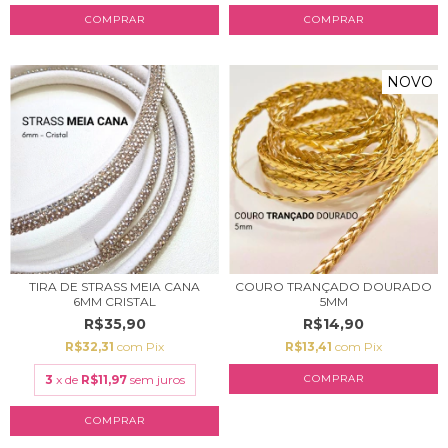
NOVO
TIRA DE STRASS MEIA CANA
COURO TRANÇADO DOURADO
6MM CRISTAL
5MM
R$35,90
R$14,90
R$32,31
com
Pix
R$13,41
com
Pix
3
x de
R$11,97
sem juros
COMPRAR
COMPRAR