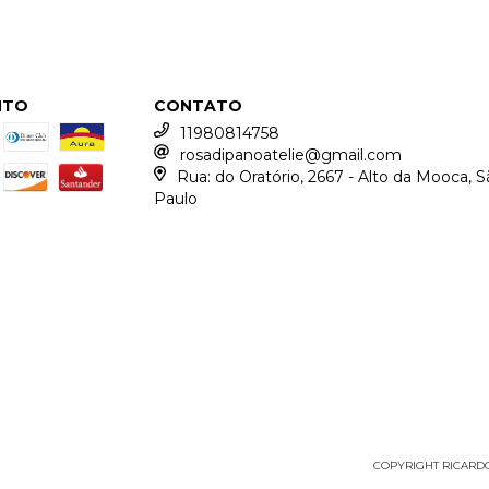
NTO
CONTATO
11980814758
rosadipanoatelie@gmail.com
Rua: do Oratório, 2667 - Alto da Mooca, S
Paulo
COPYRIGHT RICARDO