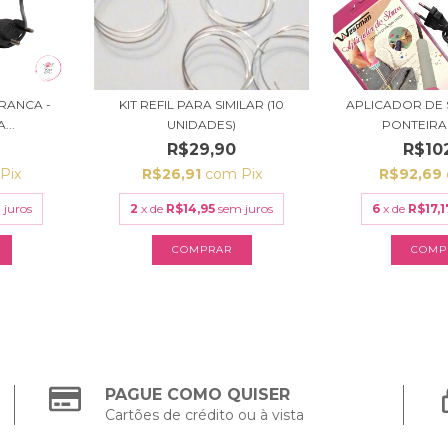
RANCA -
KIT REFIL PARA SIMILAR (10
APLICADOR DE 
...
UNIDADES)
PONTEIRAS
R$29,90
R$10
Pix
R$26,91
com
Pix
R$92,69
 juros
2
x de
R$14,95
sem juros
6
x de
R$17,1
PAGUE COMO QUISER
Cartões de crédito ou à vista