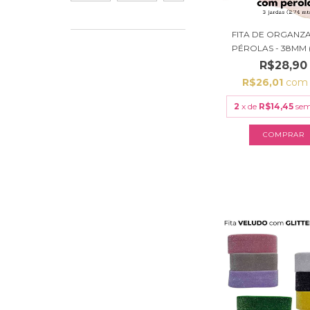
FITA DE ORGANZ
PÉROLAS - 38MM (3
R$28,90
R$26,01
com
2
x de
R$14,45
sem
COMPRAR