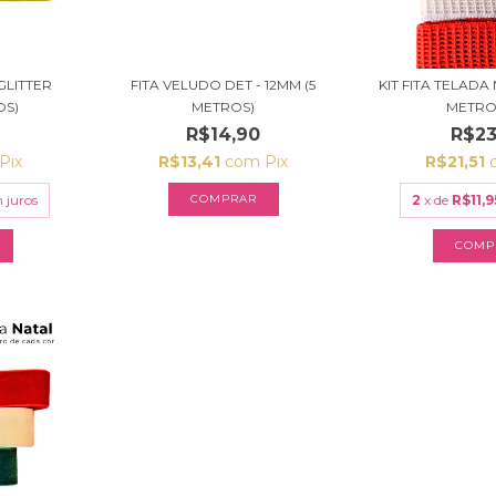
GLITTER
FITA VELUDO DET - 12MM (5
KIT FITA TELADA 
OS)
METROS)
METRO 
R$14,90
R$23
Pix
R$13,41
com
Pix
R$21,51
 juros
COMPRAR
2
x de
R$11,9