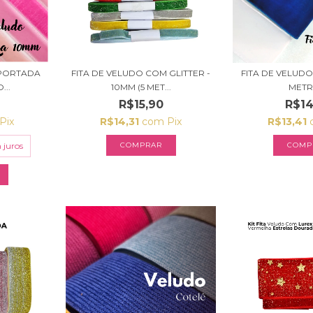
MPORTADA
FITA DE VELUDO COM GLITTER -
FITA DE VELUDO 
...
10MM (5 MET...
METR
R$15,90
R$14
Pix
R$14,31
com
Pix
R$13,41
 juros
COMPRAR
COMP