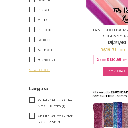
Prata (1)
Verde (2)
Preto (1)
FITA VELUDO LISA I
10MM (5 METRO
Roxo (1)
R$21,90
R$19,71
com
Salmão (1)
2
x de
R$10,95
sem
Branco (2)
VER TODOS
COMPRAR
Largura
Kit Fita Veludo Glitter
Natal - 10mm (1)
Kit Fita Veludo Glitter
Natal - 38mm (1)