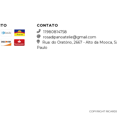
NTO
CONTATO
11980814758
rosadipanoatelie@gmail.com
Rua: do Oratório, 2667 - Alto da Mooca, S
Paulo
COPYRIGHT RICARDO